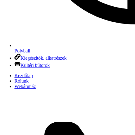
Polyball
Kiegészítők, alkatrészek
Kültéri bútorok
Kezdőlap
Rólunk
Webáruház