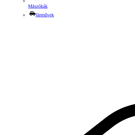
Mászókák
Járművek