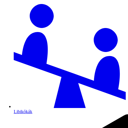
Libikókák