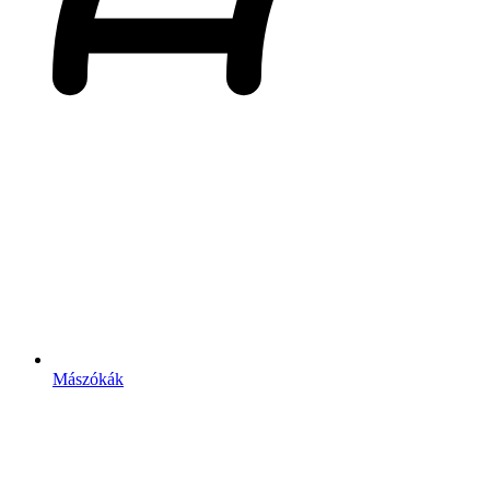
Mászókák