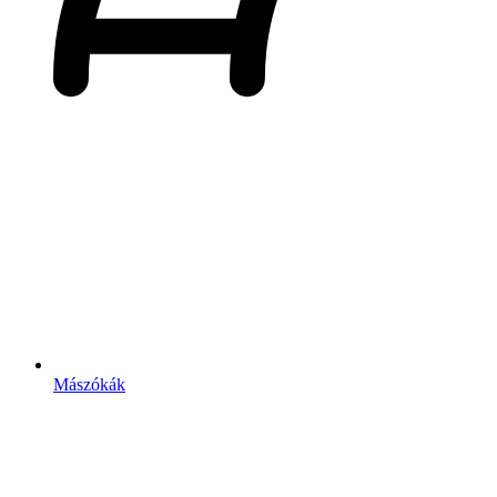
Mászókák