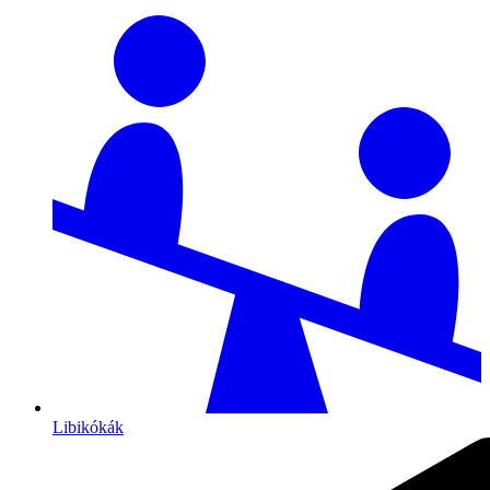
Libikókák