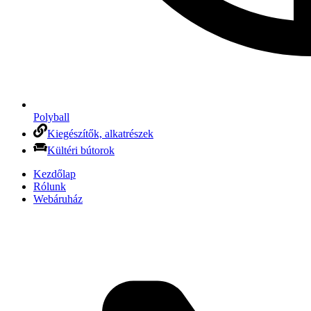
Polyball
Kiegészítők, alkatrészek
Kültéri bútorok
Kezdőlap
Rólunk
Webáruház