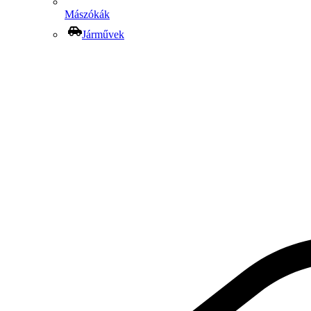
Mászókák
Járművek