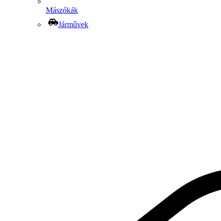
Mászókák
Járművek