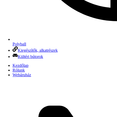
Polyball
Kiegészítők, alkatrészek
Kültéri bútorok
Kezdőlap
Rólunk
Webáruház